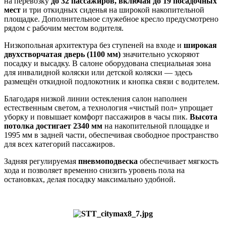
на перевозку
до 32 пассажиров, включая до 19 посадочных
мест
и три откидных сиденья на широкой накопительной
площадке. Дополнительное служебное кресло предусмотрено
рядом с рабочим местом водителя.
Низкопольная архитектура без ступеней на входе и
широкая
двухстворчатая дверь (1100 мм)
значительно ускоряют
посадку и высадку. В салоне оборудована специальная зона
для инвалидной коляски или детской коляски — здесь
размещён откидной подлокотник и кнопка связи с водителем.
Благодаря низкой линии остекления салон наполнен
естественным светом, а технология «чистый пол» упрощает
уборку и повышает комфорт пассажиров в часы пик.
Высота
потолка достигает 2340 мм
на накопительной площадке и
1995 мм в задней части, обеспечивая свободное пространство
для всех категорий пассажиров.
Задняя регулируемая
пневмоподвеска
обеспечивает мягкость
хода и позволяет временно снизить уровень пола на
остановках, делая посадку максимально удобной.