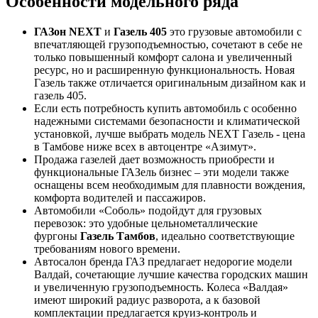
Особенности модельного ряда
ГАЗон NEXT
и
Газель 405
это грузовые автомобили с
впечатляющей грузоподъемностью, сочетают в себе не
только повышенный комфорт салона и увеличенный
ресурс, но и расширенную функциональность. Новая
Газель также отличается оригинальным дизайном как и
газель 405.
Если есть потребность купить автомобиль с особенно
надежными системами безопасности и климатической
установкой, лучше выбрать модель NEXT Газель - цена
в Тамбове ниже всех в автоцентре «Азимут».
Продажа газелей дает возможность приобрести и
функциональные ГАЗель бизнес – эти модели также
оснащены всем необходимым для плавности вождения,
комфорта водителей и пассажиров.
Автомобили «Соболь» подойдут для грузовых
перевозок: это удобные цельнометаллические
фургоны
Газель Тамбов
, идеально соответствующие
требованиям нового времени.
Автосалон бренда ГАЗ предлагает недорогие модели
Валдай, сочетающие лучшие качества городских машин
и увеличенную грузоподъемность. Колеса «Валдая»
имеют широкий радиус разворота, а к базовой
комплектации предлагается круиз-контроль и